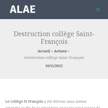
Aller
au
contenu
Destruction collège Saint-
François
Accueil
Actions
Destruction collège Saint-François
10/11/2012
Le Collège St François
a été détruit sans même
attendre la fin de la procédure engagée pour tenter de