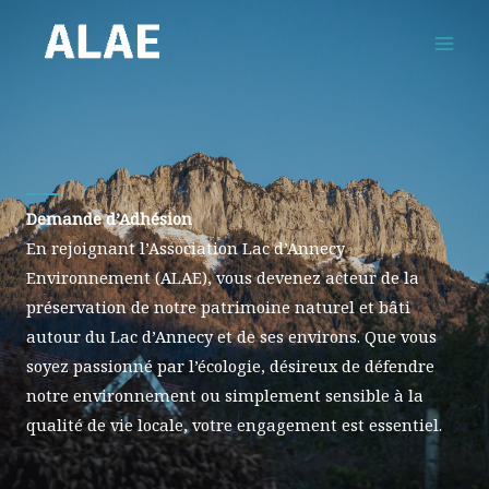
Aller
au
contenu
Demande d’Adhésion
En rejoignant l’Association Lac d’Annecy
Environnement (ALAE), vous devenez acteur de la
préservation de notre patrimoine naturel et bâti
autour du Lac d’Annecy et de ses environs. Que vous
soyez passionné par l’écologie, désireux de défendre
notre environnement ou simplement sensible à la
qualité de vie locale, votre engagement est essentiel.